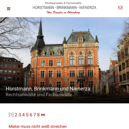
Horstmann, Brinkmann und Nienerza
Rechtsanwälte und Fachanwälte
[1]
2
3
4
5
6
7
8
⏭
Mieter muss nicht weiß streichen